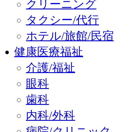
クリーニング
タクシー/代行
ホテル/旅館/民宿
健康医療福祉
介護/福祉
眼科
歯科
内科/外科
病院/クリニック