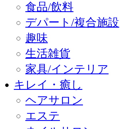
食品/飲料
デパート/複合施設
趣味
生活雑貨
家具/インテリア
キレイ・癒し
ヘアサロン
エステ