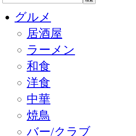
グルメ
居酒屋
ラーメン
和食
洋食
中華
焼鳥
バー/クラブ