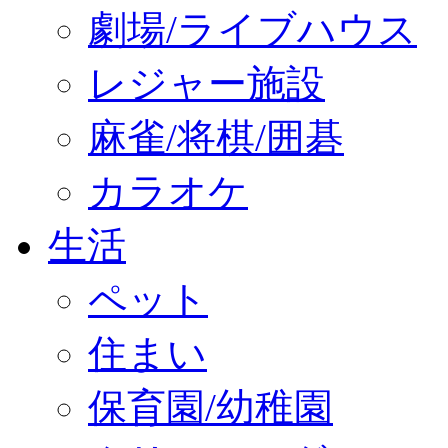
劇場/ライブハウス
レジャー施設
麻雀/将棋/囲碁
カラオケ
生活
ペット
住まい
保育園/幼稚園