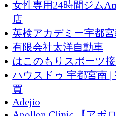
女性専用24時間ジムAm
店
英検アカデミー宇都宮
有限会社太洋自動車
はこのもりスポーツ接
ハウスドゥ 宇都宮南 |
買
Adejio
Apollon Clinic 