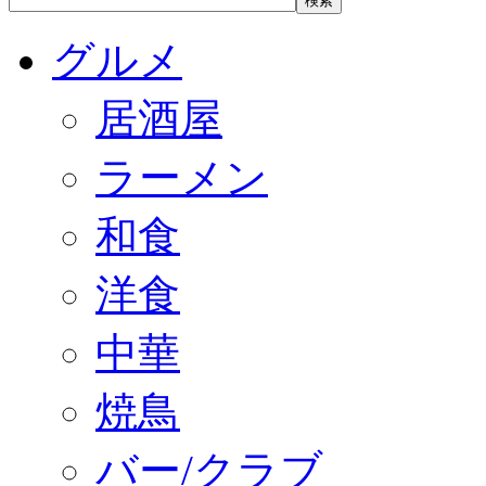
グルメ
居酒屋
ラーメン
和食
洋食
中華
焼鳥
バー/クラブ