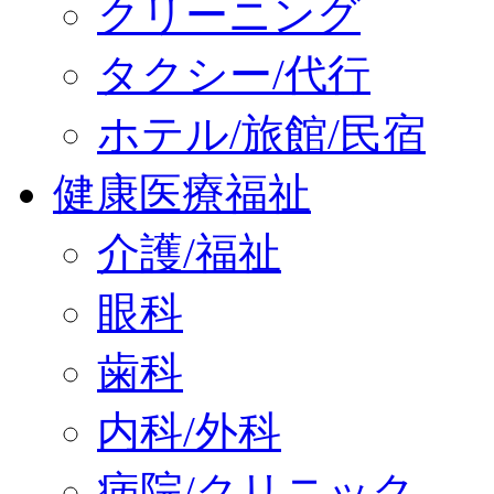
クリーニング
タクシー/代行
ホテル/旅館/民宿
健康医療福祉
介護/福祉
眼科
歯科
内科/外科
病院/クリニック