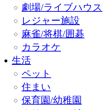
劇場/ライブハウス
レジャー施設
麻雀/将棋/囲碁
カラオケ
生活
ペット
住まい
保育園/幼稚園