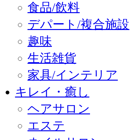
食品/飲料
デパート/複合施設
趣味
生活雑貨
家具/インテリア
キレイ・癒し
ヘアサロン
エステ