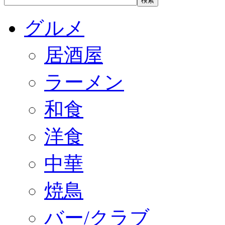
グルメ
居酒屋
ラーメン
和食
洋食
中華
焼鳥
バー/クラブ