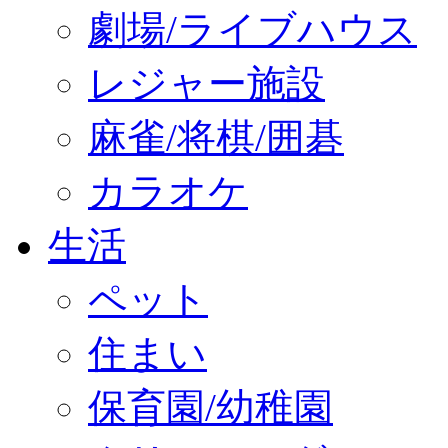
劇場/ライブハウス
レジャー施設
麻雀/将棋/囲碁
カラオケ
生活
ペット
住まい
保育園/幼稚園