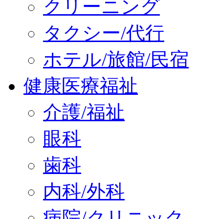
クリーニング
タクシー/代行
ホテル/旅館/民宿
健康医療福祉
介護/福祉
眼科
歯科
内科/外科
病院/クリニック