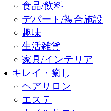
食品/飲料
デパート/複合施設
趣味
生活雑貨
家具/インテリア
キレイ・癒し
ヘアサロン
エステ